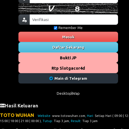
Remember Me
Masuk
Daftar Sekarang
Bukti JP
Rtp Slotgacor4d
Main di Telegram
Desktop
Wap
Hasil Keluaran
TOTO WUHAN
Website:
www.totowuhan.com
, Hari:
Setiap Hari ( 09:00 | 12:
15:00 | 18:00 | 21:00 | 00:00 )
, Tutup:
Tiap 3 jam
, Result:
Tiap 3 jam